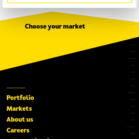
Choose your market
Tools
Portfolio
Tool & machine industry
Markets
About us
Careers