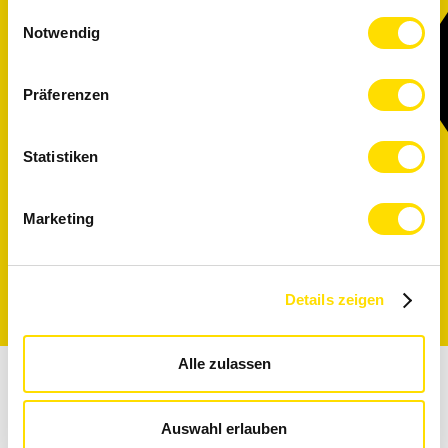
gesammelt haben.
These markets trust in
Einwilligungsauswahl
customized solutions from
Notwendig
Blösch
Präferenzen
>
Watch industry
Statistiken
>
Medical Devices
>
Aerospace & Defense
>
Optics & Sensors
Marketing
Details zeigen
Alle zulassen
Auswahl erlauben