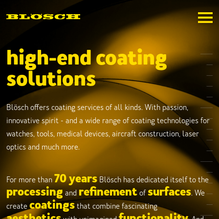
bloesch.ch
high-end coating
solutions
Blösch offers coating services of all kinds. With passion,
innovative spirit - and a wide range of coating technologies for
watches, tools, medical devices, aircraft construction, laser
optics and much more.
70 years
For more than
Blösch has dedicated itself to the
processing
refinement
surfaces
and
of
. We
coatings
create
that combine fascinating
aesthetics
functionality