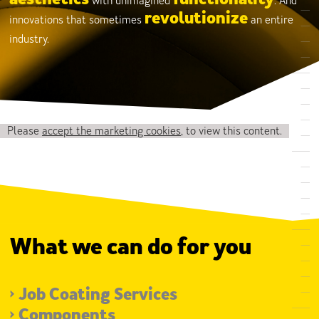
with unimagined
. And
revolutionize
innovations that sometimes
an entire
industry.
Please
accept the marketing cookies
, to view this content.
What we can do for you
>
Job Coating Services
>
Components